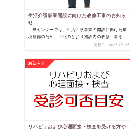
生活介護事業開設に向けた改修工事のお知ら
せ
当センターでは、生活介護事業の開設に向けた環
境整備のため、下記のとおり施設内の改修工事を実
施いたします。 生活介護事業は、障害のある方の
更新日：2026-06-26
日中活動…
お知らせ
リハビリおよび心理面接・検査を受ける方や