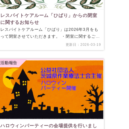
レスパイトケアルーム「ひばり」からの閉室
に関するお知らせ
レスパイトケアルーム「ひばり」は2026年3月をも
って閉室させていただきます。 ・閉室に関するご挨
拶 ・2026年1～3月の開室予定日 お問合せはレスパ
更新日：2026-03-19
イトケアルー…
活動報告
ハロウィンパーティーの会場提供を行いまし