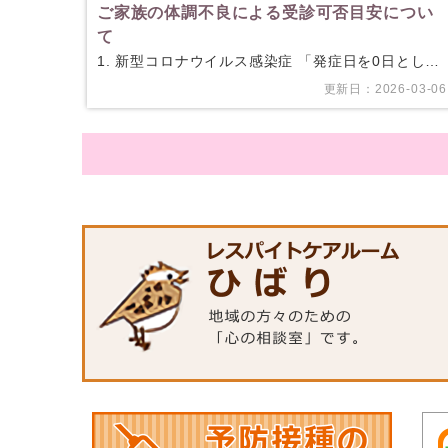
ご家族の体調不良による受診可否目安につい
て
1. 新型コロナウイルス感染症 「発症日を0日として
5日間を経過し、かつ ”症状軽快から24時間（1日）”
更新日：2026-03-06
経過するまで」は、ご来院をお控えください 2. イン
フルエ…